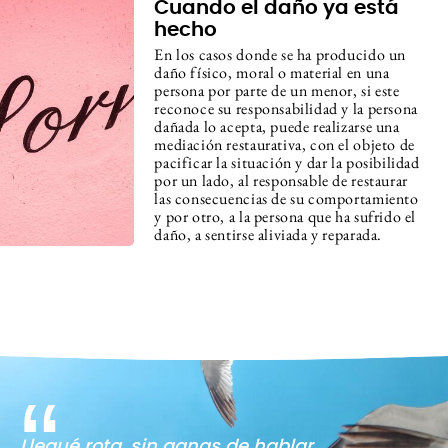
Cuando el daño ya está
hecho
En los casos donde se ha producido un
daño físico, moral o material en una
persona por parte de un menor, si este
reconoce su responsabilidad y la persona
dañada lo acepta, puede realizarse una
mediación restaurativa, con el objeto de
pacificar la situación y dar la posibilidad
por un lado, al responsable de restaurar
las consecuencias de su comportamiento
y por otro, a la persona que ha sufrido el
daño, a sentirse aliviada y reparada.
Llegué rota, sin ganas de hablar,
Después de casi tres años con