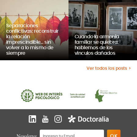
Separaciones
conflictivas: reconstruir
la relación
Cuando la armonía
imprescindible… sin
familiar se quiebra:
volver a lo mismo de
hablemos de los
siempre
vínculos dañados
Ver todos los posts
Newsletter