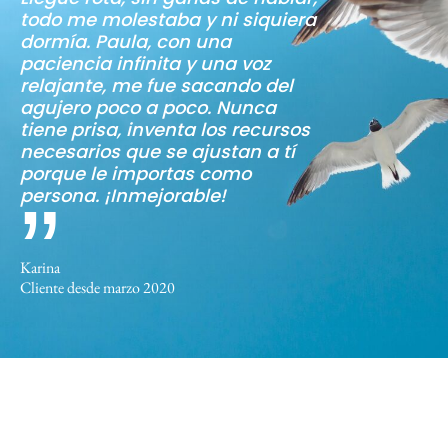
todo me molestaba y ni siquiera
Paula no puedo decir otra cosa
dormía. Paula, con una
que GRACIAS. Su calidad
paciencia infinita y una voz
humana y su profesionalidad
relajante, me fue sacando del
son ejemplares, enseguida
agujero poco a poco. Nunca
conecte con ella y su manera de
tiene prisa, inventa los recursos
pensar. Paula te ayuda a
necesarios que se ajustan a tí
priorizar, a hacer foco en lo
porque le importas como
verdaderamente importante, te
persona. ¡Inmejorable!
orienta dándote herramientas
que te ayudan a decidir y a
cambiar las cosas a tu ritmo.
Recomiendo sin lugar a dudas
Karina
estas terapias. En los tiempos
Cliente desde marzo 2020
que corren, resulta un apoyo
importantísimo para mi
desarrollo personal y mi salud
mental.
María Ruiz