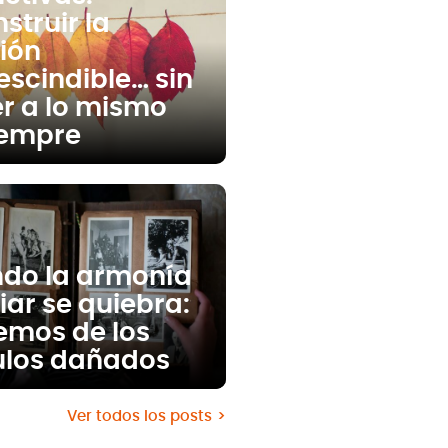
struir la
ción
escindible… sin
er a lo mismo
iempre
do la armonía
iar se quiebra:
emos de los
ulos dañados
Ver todos los posts