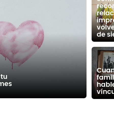
recon
rela
impr
volv
de s
Cuan
 tu
famil
ames
habl
vínc